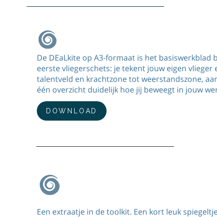
DEaLkite – eerste vliegerschets A3
De DEaLkite op A3-formaat is het basiswerkblad b
eerste vliegerschets: je tekent jouw eigen vlieger 
talentveld en krachtzone tot weerstandszone, aa
één overzicht duidelijk hoe jij beweegt in jouw we
DOWNLOAD
Jouw ego, jouw plek, herken je hem
Een extraatje in de toolkit. Een kort leuk spiegeltj