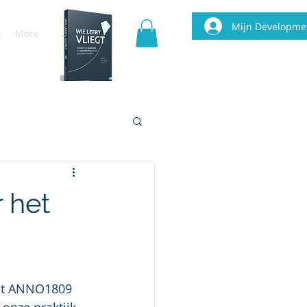
Mijn Developme
e
More
r het
met ANNO1809 
onze praktijk 