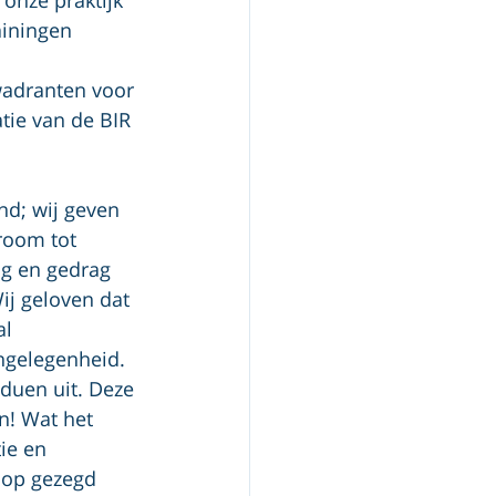
iningen 
wadranten voor 
ie van de BIR 
nd; wij geven 
room tot 
g en gedrag 
ij geloven dat 
l 
angelegenheid. 
duen uit. Deze 
n! Wat het 
ie en 
dop gezegd 