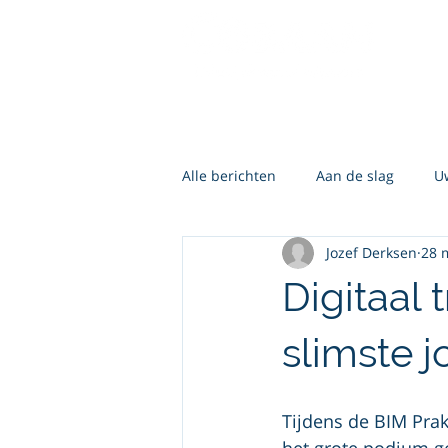
Alle berichten
Aan de slag
U
Jozef Derksen
28 
Digitaal 
slimste j
Tijdens de BIM Pra
het grote podium ge