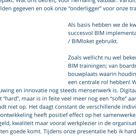
den gegeven en ook onze “onderligger” voor onze tra
Als basis hebben we de k
succesvol BIM implementat
/ BIMloket gebruikt. 
Zoals wellicht nu wel beke
BIM trainingen; van board
bouwplaats waarin houdin
een centrale rol hebben! W
uwing en innovatie nog steeds mensenwerk is. Digitaa
t “hard”, maar is in feite veel meer nog een “softe” a
t niet op. Het daagt constant de verschillende indivi
t)ontwikkeling heeft positief effect op het samenwerke
eld, kwaliteit maar vooral werkplezier in de organisat
ten goede komt. Tijdens onze presentatie heb ik har