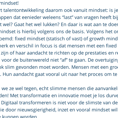
 mindset!
alentontwikkeling daarom ook vanuit mindset: is je g
appen dat eenieder weleens “last” van vragen heeft bi
t wel? Gaat het wel lukken? En daar is wat aan te doe
ndset is hierbij volgens ons de basis. Volgens het o
emd: fixed mindset (statisch of vast) of growth mindse
erk en verschil in focus is dat mensen met een fixed
ijn of haar aandacht te richten op de prestaties en re
voor de buitenwereld niet “af” te gaan. De overtuiging 
 ook slim gevonden moet worden. Mensen met een groe
. Hun aandacht gaat vooral uit naar het proces om te
 we ze wel tegen, echt slimme mensen die aanvankelij
en! Met transformatie en innovatie moet je los durve
Digitaal transformeren is niet voor de slimste van de
die door nieuwsgierigheid, inzet en vooral mindset wi
e kunnen worden.