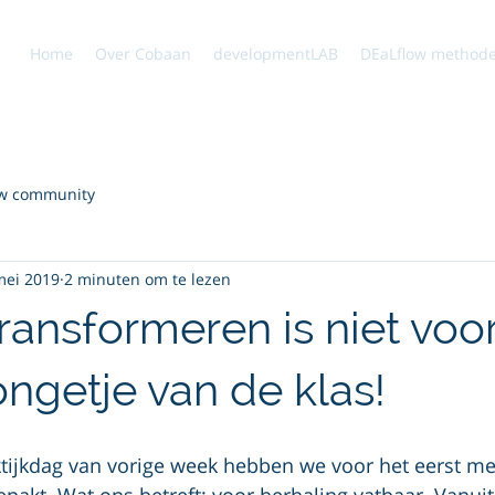
Home
Over Cobaan
developmentLAB
DEaLflow method
w community
mei 2019
2 minuten om te lezen
transformeren is niet voo
ongetje van de klas!
ktijkdag van vorige week hebben we voor het eerst 
pakt. Wat ons betreft; voor herhaling vatbaar. Vanuit 