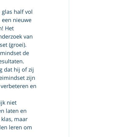
las half vol 
j een nieuwe 
n! Het 
nderzoek van 
t (groei).  
 mindset de 
sultaten. 
dat hij of zij 
imindset zijn 
 verbeteren en 
k niet 
n laten en 
 klas, maar 
llen leren om 