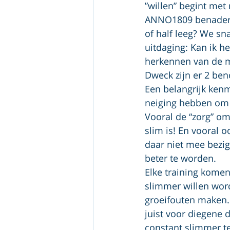
”willen” begint met
ANNO1809 benadert t
of half leeg? We sn
uitdaging: Kan ik he
herkennen van de mi
Dweck zijn er 2 beno
Een belangrijk kenm
neiging hebben om z
Vooral de “zorg” om 
slim is! En vooral
daar niet mee bezig
beter te worden. 
Elke training komen
slimmer willen word
groeifouten maken. 
juist voor diegene 
constant slimmer t