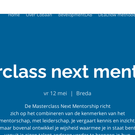
Home
Over Cobaan
developmentLAB
DEaLflow method
class next men
vr 12 mei
  |  
Breda
De Masterclass Next Mentorship richt
zich op het combineren van de kenmerken van het
mentorschap, met leiderschap. Je vergaart kennis en inzicht
maar bovenal ontwikkel je wijsheid waarmee je in staat ben
vanuit je eigen talent anderen verder te brengen in hun