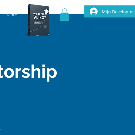
Mijn Developme
e
More
torship
,
t