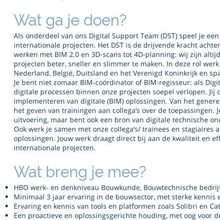
Wat ga je doen?
Als onderdeel van ons Digital Support Team (DST) speel je een
internationale projecten. Het DST is de drijvende kracht achter
werken met BIM 2.0 en 3D-scans tot 4D-planning: wij zijn alti
projecten beter, sneller en slimmer te maken. In deze rol wer
Nederland, België, Duitsland en het Verenigd Koninkrijk en spa
Je bent niet zomaar BIM-coördinator of BIM-regisseur: als Digita
digitale processen binnen onze projecten soepel verlopen. Jij 
implementeren van digitale (BIM) oplossingen. Van het genere
het geven van trainingen aan collega’s over de toepassingen. Je
uitvoering, maar bent ook een bron van digitale technische on
Ook werk je samen met onze collega’s/ trainees en stagiaires aa
oplossingen. Jouw werk draagt direct bij aan de kwaliteit en 
internationale projecten.
Wat breng je mee?
HBO werk- en denkniveau Bouwkunde, Bouwtechnische bedrijf
Minimaal 3 jaar ervaring in de bouwsector, met sterke kennis 
Ervaring en kennis van tools en platformen zoals Solibri en Ca
Een proactieve en oplossingsgerichte houding, met oog voor det