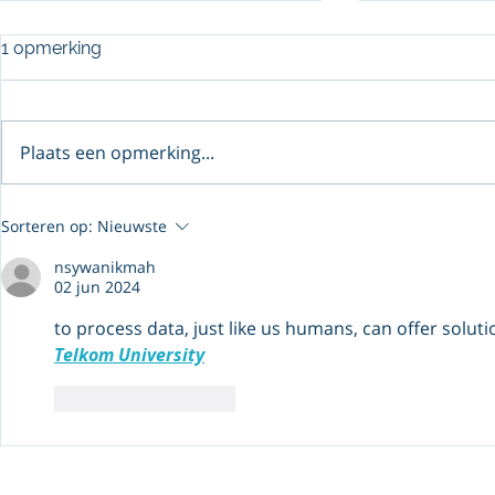
1 opmerking
Plaats een opmerking...
DEaLflow de term met
Waarom ge
Sorteren op:
Nieuwste
meerdere betekenissen....
motivatie 
belangrijke
nsywanikmah
labels
02 jun 2024
to process data, just like us humans, can offer soluti
Telkom University
Like
Reageren