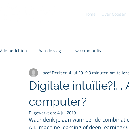
Home
Over Cobaan
Alle berichten
Aan de slag
Uw community
Jozef Derksen
4 jul 2019
3 minuten om te lez
Digitale intuïtie?!..
computer?
Bijgewerkt op:
4 jul 2019
Waar denk je aan wanneer de combinatie “d
A.I., machine learning of deep learning? 